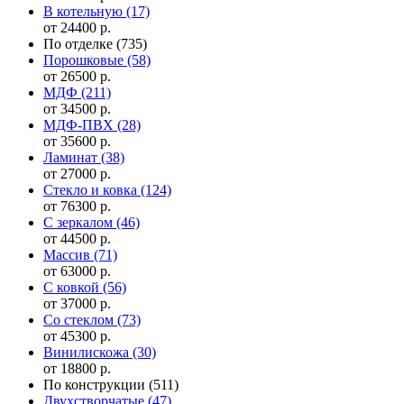
В котельную
(17)
от 24400 р.
По отделке
(735)
Порошковые
(58)
от 26500 р.
МДФ
(211)
от 34500 р.
МДФ-ПВХ
(28)
от 35600 р.
Ламинат
(38)
от 27000 р.
Стекло и ковка
(124)
от 76300 р.
С зеркалом
(46)
от 44500 р.
Массив
(71)
от 63000 р.
С ковкой
(56)
от 37000 р.
Со стеклом
(73)
от 45300 р.
Винилискожа
(30)
от 18800 р.
По конструкции
(511)
Двухстворчатые
(47)