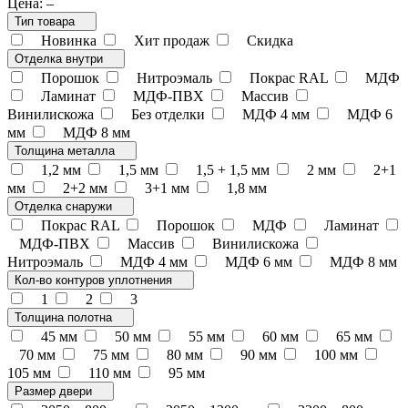
Цена:
–
Тип товара
Новинка
Хит продаж
Скидка
Отделка внутри
Порошок
Нитроэмаль
Покрас RAL
МДФ
Ламинат
МДФ-ПВХ
Массив
Винилискожа
Без отделки
МДФ 4 мм
МДФ 6
мм
МДФ 8 мм
Толщина металла
1,2 мм
1,5 мм
1,5 + 1,5 мм
2 мм
2+1
мм
2+2 мм
3+1 мм
1,8 мм
Отделка снаружи
Покрас RAL
Порошок
МДФ
Ламинат
МДФ-ПВХ
Массив
Винилискожа
Нитроэмаль
МДФ 4 мм
МДФ 6 мм
МДФ 8 мм
Кол-во контуров уплотнения
1
2
3
Толщина полотна
45 мм
50 мм
55 мм
60 мм
65 мм
70 мм
75 мм
80 мм
90 мм
100 мм
105 мм
110 мм
95 мм
Размер двери