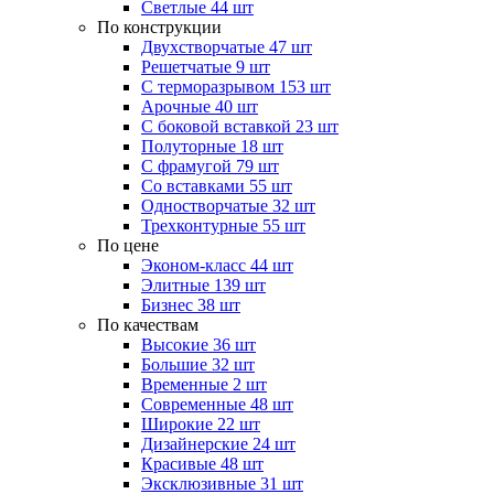
Светлые
44 шт
По конструкции
Двухстворчатые
47 шт
Решетчатые
9 шт
С терморазрывом
153 шт
Арочные
40 шт
С боковой вставкой
23 шт
Полуторные
18 шт
С фрамугой
79 шт
Cо вставками
55 шт
Одностворчатые
32 шт
Трехконтурные
55 шт
По цене
Эконом-класс
44 шт
Элитные
139 шт
Бизнес
38 шт
По качествам
Высокие
36 шт
Большие
32 шт
Временные
2 шт
Современные
48 шт
Широкие
22 шт
Дизайнерские
24 шт
Красивые
48 шт
Эксклюзивные
31 шт