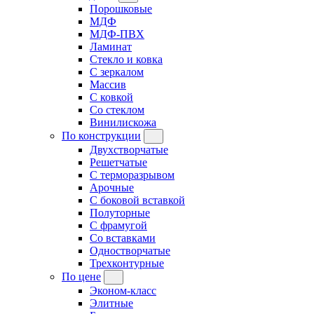
Порошковые
МДФ
МДФ-ПВХ
Ламинат
Стекло и ковка
С зеркалом
Массив
С ковкой
Со стеклом
Винилискожа
По конструкции
Двухстворчатые
Решетчатые
С терморазрывом
Арочные
С боковой вставкой
Полуторные
С фрамугой
Cо вставками
Одностворчатые
Трехконтурные
По цене
Эконом-класс
Элитные