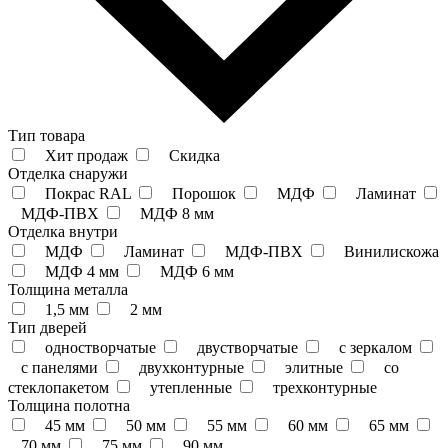
Тип товара
Хит продаж
Скидка
Отделка снаружи
Покрас RAL
Порошок
МДФ
Ламинат
МДФ-ПВХ
МДФ 8 мм
Отделка внутри
МДФ
Ламинат
МДФ-ПВХ
Винилискожа
МДФ 4 мм
МДФ 6 мм
Толщина металла
1,5 мм
2 мм
Тип дверей
одностворчатые
двустворчатые
с зеркалом
с панелями
двухконтурные
элитные
со
стеклопакетом
утепленные
трехконтурные
Толщина полотна
45 мм
50 мм
55 мм
60 мм
65 мм
70 мм
75 мм
90 мм