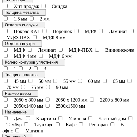
Хит продаж
Скидка
Толщина металла
1,5 мм
2 мм
Отделка снаружи
Покрас RAL
Порошок
МДФ
Ламинат
МДФ-ПВХ
МДФ 8 мм
Отделка внутри
МДФ
Ламинат
МДФ-ПВХ
Винилискожа
МДФ 4 мм
МДФ 6 мм
Кол-во контуров уплотнения
1
2
3
Толщина полотна
45 мм
50 мм
55 мм
60 мм
65 мм
70 мм
75 мм
90 мм
Размер двери
2050 x 800 мм
2050 x 1200 мм
2200 x 800 мм
2050х1400 мм
2500х1500 мм
Назначение
Дача
Квартира
Уличная
Частный дом
Тамбур
Таунхаус
Кафе
Ресторан
В
офис
Магазин
Тип дверей