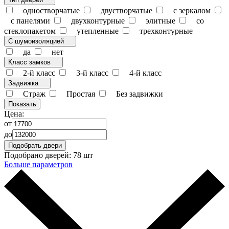
одностворчатые
двустворчатые
с зеркалом
с панелями
двухконтурные
элитные
со
стеклопакетом
утепленные
трехконтурные
С шумоизоляцией
да
нет
Класс замков
2-й класс
3-й класс
4-й класс
Задвижка
Страж
Простая
Без задвижки
Цена:
от
до
Подобрано дверей:
78 шт
Больше параметров