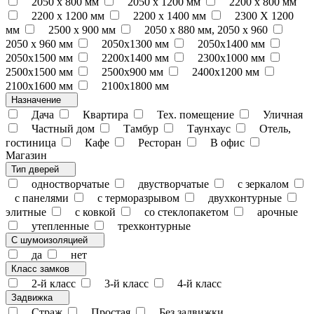
2050 x 800 мм
2050 x 1200 мм
2200 x 800 мм
2200 x 1200 мм
2200 х 1400 мм
2300 Х 1200
мм
2500 х 900 мм
2050 х 880 мм, 2050 х 960
2050 х 960 мм
2050х1300 мм
2050х1400 мм
2050х1500 мм
2200х1400 мм
2300х1000 мм
2500х1500 мм
2500х900 мм
2400х1200 мм
2100х1600 мм
2100х1800 мм
Назначение
Дача
Квартира
Тех. помещение
Уличная
Частный дом
Тамбур
Таунхаус
Отель,
гостиница
Кафе
Ресторан
В офис
Магазин
Тип дверей
одностворчатые
двустворчатые
с зеркалом
с панелями
с терморазрывом
двухконтурные
элитные
с ковкой
со стеклопакетом
арочные
утепленные
трехконтурные
С шумоизоляцией
да
нет
Класс замков
2-й класс
3-й класс
4-й класс
Задвижка
Страж
Простая
Без задвижки