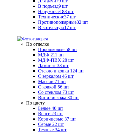
Для дачи
79 шт
В подъезд
9 шт
Наружные
188 шт
Технические
37 шт
Противопожарные
32 шт
В котельную
17 шт
По отделке
Порошковые
58 шт
МДФ
211 шт
МДФ-ПВХ
28 шт
Ламинат
38 шт
Стекло и ковка
124 шт
С зеркалом
46 шт
Массив
71 шт
С ковкой
56 шт
Со стеклом
73 шт
Винилискожа
30 шт
По цвету
Белые
40 шт
Венге
23 шт
Коричневые
37 шт
Серые
22 шт
Темные
34 шт