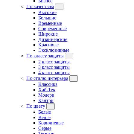
Бизнес
По качествам
Высокие
Большие
Временные
Современные
Широкие
Дизайнерские
Красивые
Эксклюзивные
По классу защиты
2 класс защиты
3 класс защиты
4 класс защиты
По стилю интерьера
Классика
Хай-Тек
Модерн
Кантри
По цвету
Белые
Венге
Коричневые
Серые
Темные