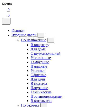
Меню
0
0
Главная
Входные двери
По назначению
В квартиру
Для дома
С шумоизоляцией
Утепленные
Тамбурные
Парадные
Уличные
Офисные
Для дачи
В подъезд
Наружные
Технические
Противопожарные
В котельную
По отделке