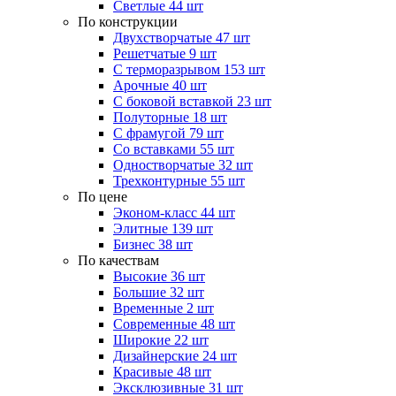
Светлые
44 шт
По конструкции
Двухстворчатые
47 шт
Решетчатые
9 шт
С терморазрывом
153 шт
Арочные
40 шт
С боковой вставкой
23 шт
Полуторные
18 шт
С фрамугой
79 шт
Cо вставками
55 шт
Одностворчатые
32 шт
Трехконтурные
55 шт
По цене
Эконом-класс
44 шт
Элитные
139 шт
Бизнес
38 шт
По качествам
Высокие
36 шт
Большие
32 шт
Временные
2 шт
Современные
48 шт
Широкие
22 шт
Дизайнерские
24 шт
Красивые
48 шт
Эксклюзивные
31 шт