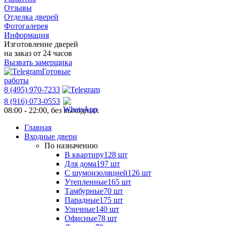
Отзывы
Отделка дверей
Фотогалерея
Информация
Изготовление дверей
на заказ от 24 часов
Вызвать замерщика
Готовые
работы
8 (495) 970-7233
8 (916) 073-0553
08:00 - 22:00, без выходных
Главная
Входные двери
По назначению
В квартиру
128 шт
Для дома
197 шт
С шумоизоляцией
126 шт
Утепленные
165 шт
Тамбурные
70 шт
Парадные
175 шт
Уличные
140 шт
Офисные
78 шт