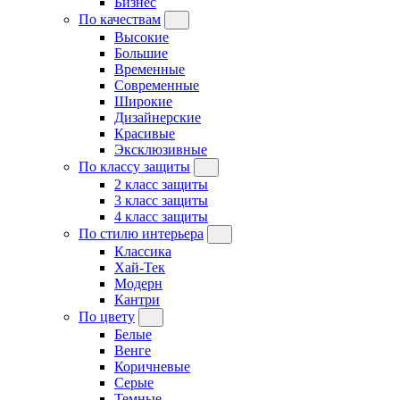
Бизнес
По качествам
Высокие
Большие
Временные
Современные
Широкие
Дизайнерские
Красивые
Эксклюзивные
По классу защиты
2 класс защиты
3 класс защиты
4 класс защиты
По стилю интерьера
Классика
Хай-Тек
Модерн
Кантри
По цвету
Белые
Венге
Коричневые
Серые
Темные