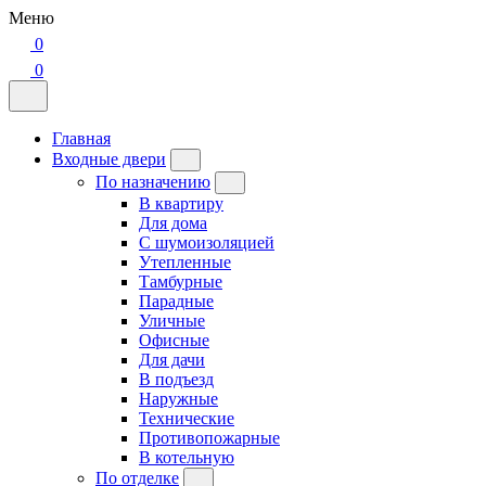
Меню
0
0
Главная
Входные двери
По назначению
В квартиру
Для дома
С шумоизоляцией
Утепленные
Тамбурные
Парадные
Уличные
Офисные
Для дачи
В подъезд
Наружные
Технические
Противопожарные
В котельную
По отделке