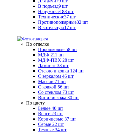
Для дачи
79 шт
В подъезд
9 шт
Наружные
188 шт
Технические
37 шт
Противопожарные
32 шт
В котельную
17 шт
По отделке
Порошковые
58 шт
МДФ
211 шт
МДФ-ПВХ
28 шт
Ламинат
38 шт
Стекло и ковка
124 шт
С зеркалом
46 шт
Массив
71 шт
С ковкой
56 шт
Со стеклом
73 шт
Винилискожа
30 шт
По цвету
Белые
40 шт
Венге
23 шт
Коричневые
37 шт
Серые
22 шт
Темные
34 шт