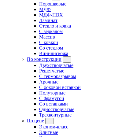
Порошковые
МДФ
МДФ-ПВХ
Ламинат
Стекло и ковка
С зеркалом
Массив
С ковкой
Со стеклом
Винилискожа
По конструкции
Двухстворчатые
Решетчатые
С терморазрывом
Арочные
С боковой вставкой
Полуторные
С фрамугой
Cо вставками
Одностворчатые
Трехконтурные
По цене
Эконом-класс
Элитные