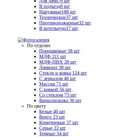
Для дачи
79 шт
В подъезд
9 шт
Наружные
188 шт
Технические
37 шт
Противопожарные
32 шт
В котельную
17 шт
По отделке
Порошковые
58 шт
МДФ
211 шт
МДФ-ПВХ
28 шт
Ламинат
38 шт
Стекло и ковка
124 шт
С зеркалом
46 шт
Массив
71 шт
С ковкой
56 шт
Со стеклом
73 шт
Винилискожа
30 шт
По цвету
Белые
40 шт
Венге
23 шт
Коричневые
37 шт
Серые
22 шт
Темные
34 шт