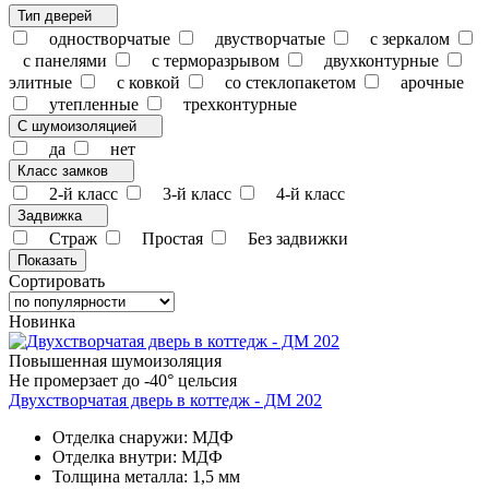
Тип дверей
одностворчатые
двустворчатые
с зеркалом
с панелями
с терморазрывом
двухконтурные
элитные
с ковкой
со стеклопакетом
арочные
утепленные
трехконтурные
С шумоизоляцией
да
нет
Класс замков
2-й класс
3-й класс
4-й класс
Задвижка
Страж
Простая
Без задвижки
Сортировать
Новинка
Повышенная шумоизоляция
Не промерзает до -40° цельсия
Двухстворчатая дверь в коттедж - ДМ 202
Отделка снаружи: МДФ
Отделка внутри: МДФ
Толщина металла: 1,5 мм