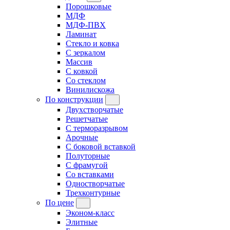
Порошковые
МДФ
МДФ-ПВХ
Ламинат
Стекло и ковка
С зеркалом
Массив
С ковкой
Со стеклом
Винилискожа
По конструкции
Двухстворчатые
Решетчатые
С терморазрывом
Арочные
С боковой вставкой
Полуторные
С фрамугой
Cо вставками
Одностворчатые
Трехконтурные
По цене
Эконом-класс
Элитные