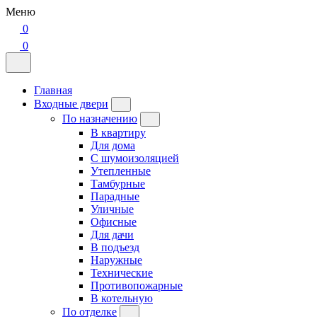
Меню
0
0
Главная
Входные двери
По назначению
В квартиру
Для дома
С шумоизоляцией
Утепленные
Тамбурные
Парадные
Уличные
Офисные
Для дачи
В подъезд
Наружные
Технические
Противопожарные
В котельную
По отделке