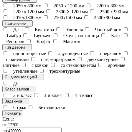
2050 x 800 мм
2050 x 1200 мм
2200 x 800 мм
2200 x 1200 мм
2300 Х 1200 мм
2500 х 900 мм
2050х1300 мм
2500х1500 мм
2500х900 мм
Назначение
Дача
Квартира
Уличная
Частный дом
Тамбур
Таунхаус
Отель, гостиница
Кафе
Ресторан
В офис
Магазин
Тип дверей
одностворчатые
двустворчатые
с зеркалом
с панелями
с терморазрывом
двухконтурные
элитные
с ковкой
со стеклопакетом
арочные
утепленные
трехконтурные
С шумоизоляцией
да
Класс замков
2-й класс
3-й класс
4-й класс
Задвижка
Страж
Без задвижки
Цена:
от
до