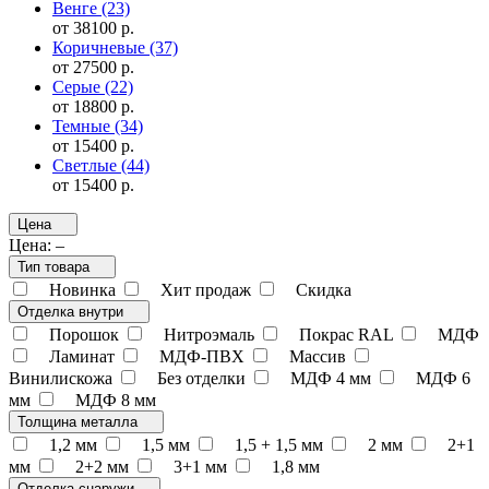
Венге
(23)
от 38100 р.
Коричневые
(37)
от 27500 р.
Серые
(22)
от 18800 р.
Темные
(34)
от 15400 р.
Светлые
(44)
от 15400 р.
Цена
Цена:
–
Тип товара
Новинка
Хит продаж
Скидка
Отделка внутри
Порошок
Нитроэмаль
Покрас RAL
МДФ
Ламинат
МДФ-ПВХ
Массив
Винилискожа
Без отделки
МДФ 4 мм
МДФ 6
мм
МДФ 8 мм
Толщина металла
1,2 мм
1,5 мм
1,5 + 1,5 мм
2 мм
2+1
мм
2+2 мм
3+1 мм
1,8 мм
Отделка снаружи