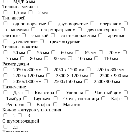
МДФ 6 мм
Толщина металла
1,5 мм
2 мм
Тип дверей
одностворчатые
двустворчатые
с зеркалом
с панелями
с терморазрывом
двухконтурные
элитные
с ковкой
со стеклопакетом
арочные
утепленные
трехконтурные
Толщина полотна
50 мм
55 мм
60 мм
65 мм
70 мм
75 мм
80 мм
90 мм
105 мм
110 мм
Размер двери
2050 x 800 мм
2050 x 1200 мм
2200 x 800 мм
2200 x 1200 мм
2300 Х 1200 мм
2500 х 900 мм
2050х1300 мм
2500х1500 мм
2500х900 мм
Назначение
Дача
Квартира
Уличная
Частный дом
Тамбур
Таунхаус
Отель, гостиница
Кафе
Ресторан
В офис
Магазин
Кол-во контуров уплотнения
2
3
С шумоизоляцией
да