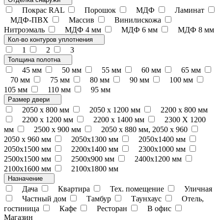
Покрас RAL
Порошок
МДФ
Ламинат
МДФ-ПВХ
Массив
Винилискожа
Нитроэмаль
МДФ 4 мм
МДФ 6 мм
МДФ 8 мм
Кол-во контуров уплотнения
1
2
3
Толщина полотна
45 мм
50 мм
55 мм
60 мм
65 мм
70 мм
75 мм
80 мм
90 мм
100 мм
105 мм
110 мм
95 мм
Размер двери
2050 x 800 мм
2050 x 1200 мм
2200 x 800 мм
2200 x 1200 мм
2200 х 1400 мм
2300 Х 1200
мм
2500 х 900 мм
2050 х 880 мм, 2050 х 960
2050 х 960 мм
2050х1300 мм
2050х1400 мм
2050х1500 мм
2200х1400 мм
2300х1000 мм
2500х1500 мм
2500х900 мм
2400х1200 мм
2100х1600 мм
2100х1800 мм
Назначение
Дача
Квартира
Тех. помещение
Уличная
Частный дом
Тамбур
Таунхаус
Отель,
гостиница
Кафе
Ресторан
В офис
Магазин