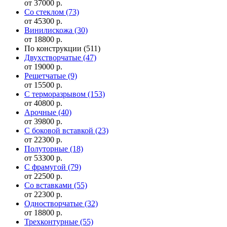
от 37000 р.
Со стеклом
(73)
от 45300 р.
Винилискожа
(30)
от 18800 р.
По конструкции
(511)
Двухстворчатые
(47)
от 19000 р.
Решетчатые
(9)
от 15500 р.
С терморазрывом
(153)
от 40800 р.
Арочные
(40)
от 39800 р.
С боковой вставкой
(23)
от 22300 р.
Полуторные
(18)
от 53300 р.
С фрамугой
(79)
от 22500 р.
Cо вставками
(55)
от 22300 р.
Одностворчатые
(32)
от 18800 р.
Трехконтурные
(55)