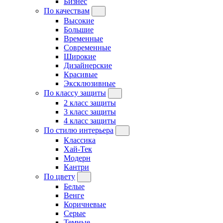
Бизнес
По качествам
Высокие
Большие
Временные
Современные
Широкие
Дизайнерские
Красивые
Эксклюзивные
По классу защиты
2 класс защиты
3 класс защиты
4 класс защиты
По стилю интерьера
Классика
Хай-Тек
Модерн
Кантри
По цвету
Белые
Венге
Коричневые
Серые
Темные