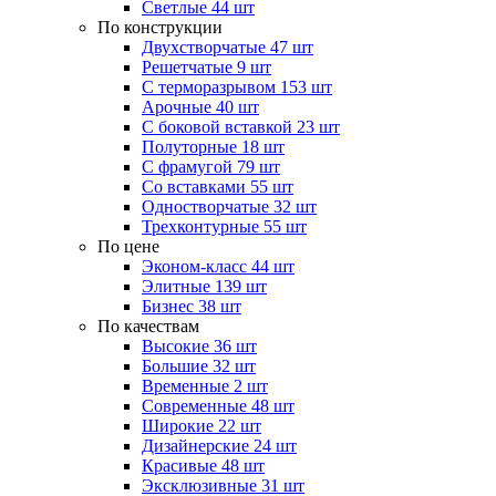
Светлые
44 шт
По конструкции
Двухстворчатые
47 шт
Решетчатые
9 шт
С терморазрывом
153 шт
Арочные
40 шт
С боковой вставкой
23 шт
Полуторные
18 шт
С фрамугой
79 шт
Cо вставками
55 шт
Одностворчатые
32 шт
Трехконтурные
55 шт
По цене
Эконом-класс
44 шт
Элитные
139 шт
Бизнес
38 шт
По качествам
Высокие
36 шт
Большие
32 шт
Временные
2 шт
Современные
48 шт
Широкие
22 шт
Дизайнерские
24 шт
Красивые
48 шт
Эксклюзивные
31 шт