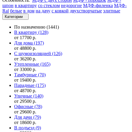
Особенность:
МДФ с двух сторон
МДФ - порошок
МДФ -
шпон
в квартиру
со стеклом
недорогие
МДФ-филенка
МДФ-
Ral
белые
в дом
на дачу
с ковкой
двухстворчатые
элитные
Категории
По назначению
(1441)
В квартиру
(128)
от 17700 р.
Для дома
(197)
от 48800 р.
С шумоизоляцией
(126)
от 36200 р.
Утепленные
(165)
от 33000 р.
Тамбурные
(70)
от 19400 р.
Парадные
(175)
от 48700 р.
Уличные
(140)
от 29500 р.
Офисные
(78)
от 29600 р.
Для дачи
(79)
от 18600 р.
В подъезд
(9)