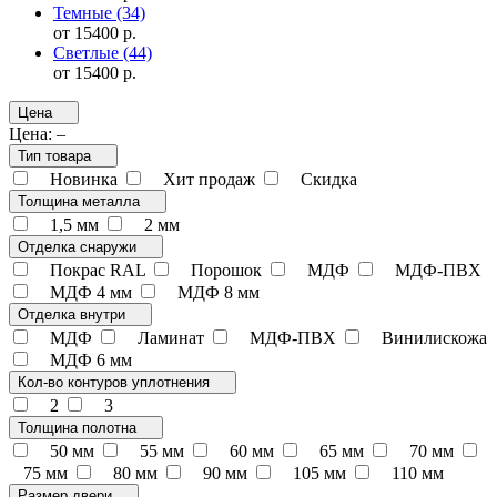
Темные
(34)
от 15400 р.
Светлые
(44)
от 15400 р.
Цена
Цена:
–
Тип товара
Новинка
Хит продаж
Скидка
Толщина металла
1,5 мм
2 мм
Отделка снаружи
Покрас RAL
Порошок
МДФ
МДФ-ПВХ
МДФ 4 мм
МДФ 8 мм
Отделка внутри
МДФ
Ламинат
МДФ-ПВХ
Винилискожа
МДФ 6 мм
Кол-во контуров уплотнения
2
3
Толщина полотна
50 мм
55 мм
60 мм
65 мм
70 мм
75 мм
80 мм
90 мм
105 мм
110 мм
Размер двери